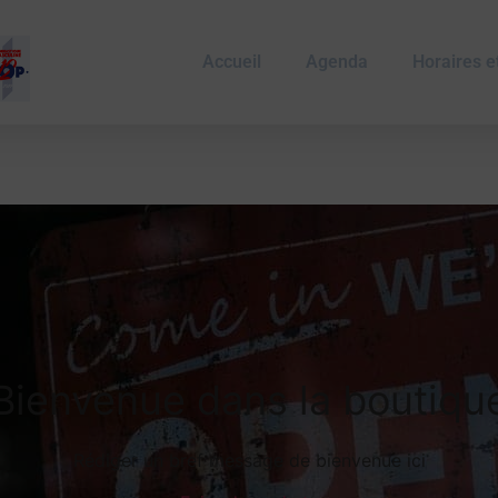
Accueil
Agenda
Horaires et
Bienvenue dans la boutiqu
Rédiger un bref message de bienvenue ici