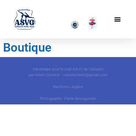
Boutique
Développé pour le club ASVG de Vallauris
par Kévin Colonna - colonna.kevin@gmail.com
Mentions Légales
Photographe : Pierre Brecqueville