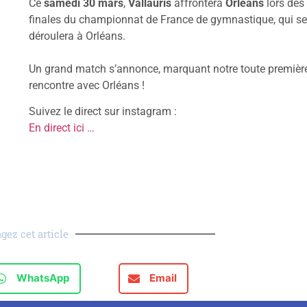
Ce
samedi 30 mars
,
Vallauris
affrontera
Orléans
lors des
finales du championnat de France de gymnastique, qui se
déroulera à Orléans.
Un grand match s’annonce, marquant notre toute premièr
rencontre avec Orléans !
Suivez le direct sur instagram :
En direct ici …
gez cet article
WhatsApp
Email