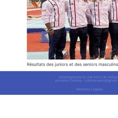
Résultats des juniors et des seniors masculin
Développé pour le club ASVG de Vallaur
par Kévin Colonna - colonna.kevin@gmail
Mentions Légales